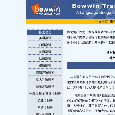
中文主页
|
服
各国语言
博文翻译作为一家专业高效的马来西
知名客户提供了值得信赖的翻译服
英语翻译
多名不同背景的兼职专家和不同国
日语翻译
德语翻译
博文
博
法语翻译
俄语翻译
西班牙语翻译
马来
语
主要应用于马来西亚以及马
意大利语翻译
尼西亚列岛的许多地区也使用马来
葡萄牙语翻译
亚，大约有1千万人以马来语为母语
朝鲜语翻译/韩国语翻译
马来
语
属于马来-波利尼西亚
波兰语翻译
作Jawi的阿拉伯文书写体的变体
荷兰人设计的。除了拼写之外，印
希腊语翻译
有词前缀和词后缀，而相应的功能
匈牙利语翻译