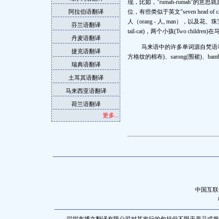
现，比如，"rumah-rumah"的
阿拉伯语翻译
位，有些类似于英文"seven head o
人（orang - 人, man），以及花、珠宝
芬兰语翻译
tail-cat)，两个小孩(Two children)在
丹麦语翻译
马来语中的许多单词源自梵语和阿拉
捷克语翻译
方格纹的棉布)、sarong(围裙)、bambo
瑞典语翻译
土耳其语翻译
马来西亚语翻译
荷兰语翻译
更多...
中国互联