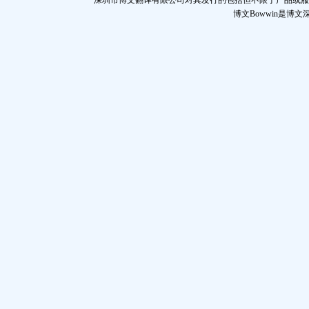
深圳市博文翻译有限公司对其发行的包括但不限于产品或服
博文Bowwin是博文