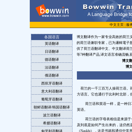
中文主页
|
服
各国语言
博文翻译作为一家专业高效的荷兰文
的荷兰语兼职专家，已为邏輯電子
英语翻译
供了荷兰语翻译中文、中文翻译荷
日语翻译
等7种翻译产品,译文语言准确流畅,
德语翻译
博文
博
法语翻译
俄语翻译
西班牙语翻译
荷兰的一千三百万人操荷兰语。
意大利语翻译
方语言。它也通行于比利时北部，
葡萄牙语翻译
荷兰语和英语一样，是一种日
朝鲜语翻译/韩国语翻译
英语。
波兰语翻译
荷兰
语
的字母表相信是来源于
希腊语翻译
及到底是如何产生出来的，这仍然
（Naskhi），这是书籍和通信中
匈牙利语翻译