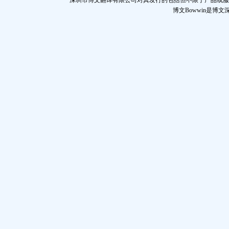
深圳市博文翻译有限公司对其发行的包括但不限于产品或服
博文Bowwin是博文