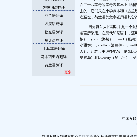
在二十八字母的字母表基本上由辅
阿拉伯语翻译
去的，它们只在小学课本和《古兰
芬兰语翻译
右至左，荷兰语的文字还用语其它
丹麦语翻译
因为荷兰人长期以来是一个航
捷克语翻译
语言所采用。在现代印尼语中，还可
板），yacht（游艇），easel（画架）
瑞典语翻译
小甜饼），cruller（油煎饼），waffl
土耳其语翻译
人）。纽约市中许多地名，例如Brookly
马来西亚语翻译
塔腾岛）和Browery（鲍厄里
荷兰语翻译
更多...
中国互联