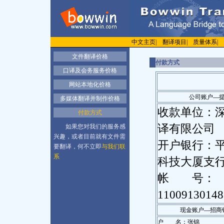
中文主页
|
翻译项目
|
质量体系
|
文件翻译价格
付款方式
口译及会务服务价格
网站本地化价格
公司账户--
多媒体翻译并制作价格
收款单位：
付款方式
译有限公司
如果您对我们的服务感
兴趣，或者目前就有文件需
开户银行：
要翻译，何不立即
与我们联
系
科技大厦支
帐 号：
11009130148
现金账户---招
户 名：张锦