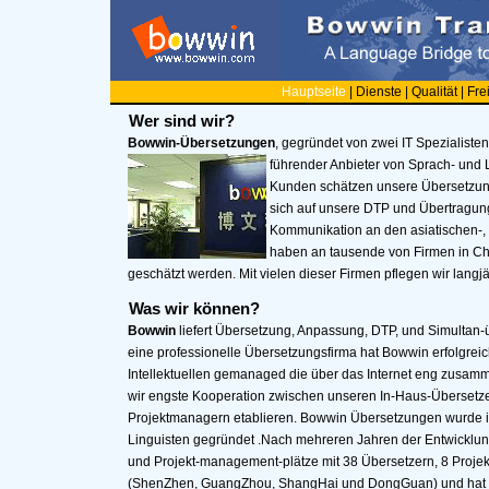
Hauptseite
|
Dienste
|
Qualität
|
Fre
Wer sind wir?
Bowwin-Übersetzungen
, gegründet von zwei IT Spezialiste
führender Anbieter von Sprach- und
Kunden schätzen unsere Übersetzun
sich auf unsere DTP und Übertragung
Kommunikation an den asiatischen-,
haben an tausende von Firmen in Chin
geschätzt werden. Mit vielen dieser Firmen pflegen wir langj
Was wir können?
Bowwin
liefert Übersetzung, Anpassung, DTP, und Simultan-üb
eine professionelle Übersetzungsfirma hat Bowwin erfolgreic
Intellektuellen gemanaged die über das Internet eng zusamm
wir engste Kooperation zwischen unseren In-Haus-Übersetzer
Projektmanagern etablieren. Bowwin Übersetzungen wurde i
Linguisten gegründet .Nach mehreren Jahren der Entwicklu
und Projekt-management-plätze mit 38 Übersetzern, 8 Proje
(ShenZhen, GuangZhou, ShangHai und DongGuan) und hat Z